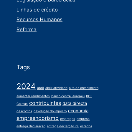
Linhas de crédito
Recursos Humanos
Reforma
Tags
2024
abril
abrir atividade
alta de crescimento
aumentar rendimentos
banco central europeu
BCE
contribuintes
data directa
Coimas
economia
descontos
devolução do imposto
empreendorismo
empregos
empresa
entrega declaração
entrega declarção irs
estados