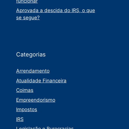
funcionar
Aprovada a descida do IRS, o que
se segue?
Categorias
Arrendamento
Atualidade Financeira
Coimas
Empreendorismo
Impostos
IRS
Legislação e Burocracias