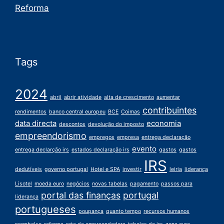
Reforma
Tags
2024
abril
abrir atividade
alta de crescimento
aumentar
contribuintes
rendimentos
banco central europeu
BCE
Coimas
data directa
economia
descontos
devolução do imposto
empreendorismo
empregos
empresa
entrega declaração
evento
entrega declarção irs
estados declaração irs
gastos
gastos
IRS
dedutíveis
governo portugal
Hotel e SPA
investir
leiria
liderança
Lisotel
moeda euro
negócios
novas tabelas
pagamento
passos para
portal das finanças
portugal
liderança
portugueses
poupança
quanto tempo
recursos humanos