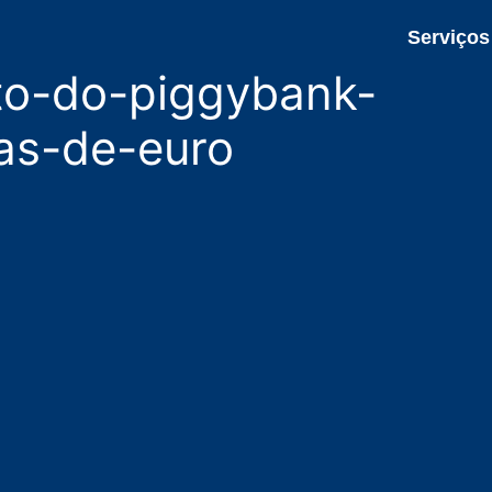
Serviços
to-do-piggybank-
as-de-euro