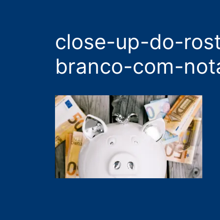
close-up-do-ros
branco-com-not