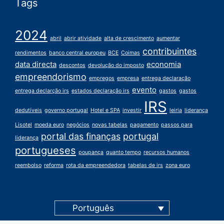
Tags
2024
abril
abrir atividade
alta de crescimento
aumentar
contribuintes
rendimentos
banco central europeu
BCE
Coimas
data directa
economia
descontos
devolução do imposto
empreendorismo
empregos
empresa
entrega declaração
evento
entrega declarção irs
estados declaração irs
gastos
gastos
IRS
dedutíveis
governo portugal
Hotel e SPA
investir
leiria
liderança
Lisotel
moeda euro
negócios
novas tabelas
pagamento
passos para
portal das finanças
portugal
liderança
portugueses
poupança
quanto tempo
recursos humanos
reembolso
reforma
rota da empreendedora
tabelas de irs
zona euro
Português