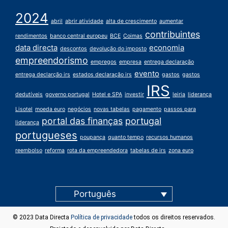
2024
abril
abrir atividade
alta de crescimento
aumentar
contribuintes
rendimentos
banco central europeu
BCE
Coimas
data directa
economia
descontos
devolução do imposto
empreendorismo
empregos
empresa
entrega declaração
evento
entrega declarção irs
estados declaração irs
gastos
gastos
IRS
dedutíveis
governo portugal
Hotel e SPA
investir
leiria
liderança
Lisotel
moeda euro
negócios
novas tabelas
pagamento
passos para
portal das finanças
portugal
liderança
portugueses
poupança
quanto tempo
recursos humanos
reembolso
reforma
rota da empreendedora
tabelas de irs
zona euro
Português
© 2023 Data Directa
Política de privacidade
todos os direitos reservados.